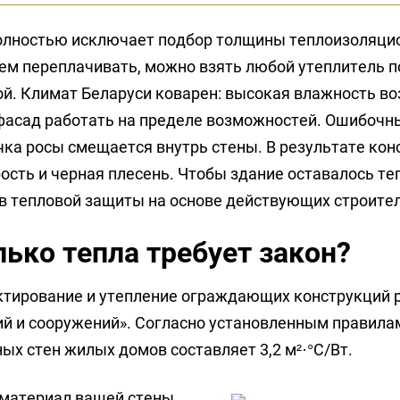
олностью исключает подбор толщины теплоизоляцио
ем переплачивать, можно взять любой утеплитель п
ой. Климат Беларуси коварен: высокая влажность в
 фасад работать на пределе возможностей. Ошибоч
очка росы смещается внутрь стены. В результате ко
ость и черная плесень. Чтобы здание оставалось т
в тепловой защиты на основе действующих строите
ько тепла требует закон?
ектирование и утепление ограждающих конструкций
ний и сооружений». Согласно установленным правил
х стен жилых домов составляет 3,2 м²·°C/Вт.
 материал вашей стены