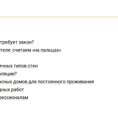
 требует закон?
еля: считаем «на пальцах»
ичных типов стен
оляции?
асных домов для постоянного проживания
дных работ
фессионалам