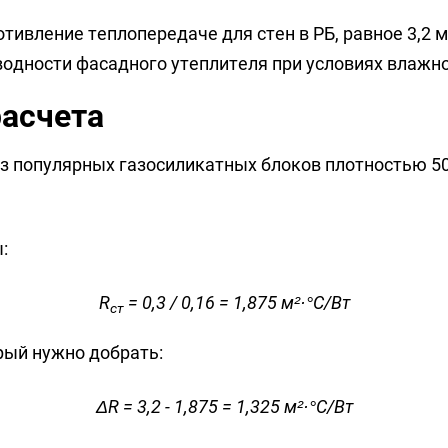
вление теплопередаче для стен в РБ, равное 3,2 м²
ности фасадного утеплителя при условиях влажност
расчета
з популярных газосиликатных блоков плотностью 500
:
R
= 0,3 / 0,16 = 1,875 м²·°C/Вт
ст
рый нужно добрать:
ΔR = 3,2 - 1,875 = 1,325 м²·°C/Вт