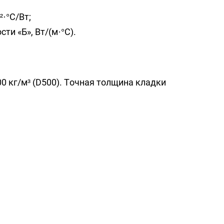
·°C/Вт;
и «Б», Вт/(м·°C).
 кг/м³ (D500). Точная толщина кладки