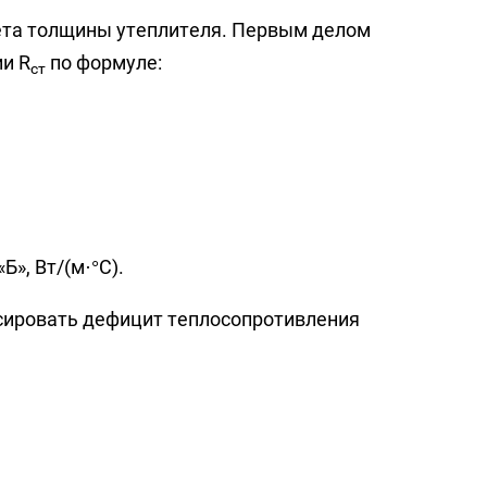
ета толщины утеплителя. Первым делом
и R
по формуле:
ст
», Вт/(м·°C).
сировать дефицит теплосопротивления