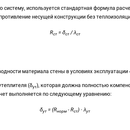
ю систему, используется стандартная формула расч
противление несущей конструкции без теплоизоляци
R
= δ
/ λ
ст
ст
ст
ности материала стены в условиях эксплуатации «Б
теплителя (δ
), которая должна полностью компен
ут
счет выполняется по следующему уравнению:
δ
= (R
- R
) · λ
ут
норм
ст
ут