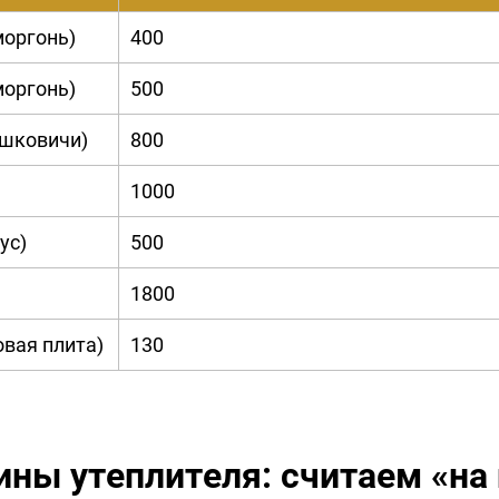
моргонь)
400
моргонь)
500
ошковичи)
800
)
1000
ус)
500
1800
вая плита)
130
ны утеплителя: считаем «на